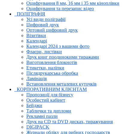
Оцифрування 8 мм, 16 мм і 35 мм кіноплівки
Оцифрування та перезапис відео
ПОЛІГРАФІЯ
Усі види поліграфії
Цифровий друк
Оптовий цифровий друк
Візитівки
Календарі
Календарі 2024 з вашими фото
Флаєри, листівки
Друк книг поодинокими тиражами
Виготовлення блокнотів
Етикетки, наліпки
Післядрукарська обробка
Ламінація
Встановлення металевих куточків
КОРПОРАТИВНИМ КЛІЄНТАМ
Пропозиції для бізнесу
Особистий кабінет
Бейджи
Таблички та дипломи
Рекламні пазли
Друк на CD та DVD дисках, тиражування
DIGIPACK
Журнали обліку для рибних господарств