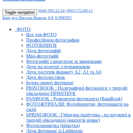
(044) 592-22-24, (093) 172-00-11
Toggle navigation
Київ, вул. Віктора Ярмоли, 6/8, E-PHOTO
ФОТО
Все для ФОТО
Професійним фотографам
ФОТОКНИГИ
Друк фотографій
Міні-фотографії
Фотографії з шпагатом за защипками
Друк на полотні з підрамником
Друк постерів формату А2, А1 та А0
Друк фотолистівок
Індекс-принт фотокниг
PRINTBOOK : Поліграфічні фотокниги у твердій
обкладинці ПРИНТБУК
PANBOOK : Розворотні фотокниги (BamBook)
ФОТОЖУРНАЛИ: Фотоброшури, фотозошити на
скобі
SPRINGBOOK : Гібридна палітурка - на пружині в
твердій обкладинці (аналогів немає)
Фотопланшетка (віньєтка)
Друк фотокниг із Lightroom