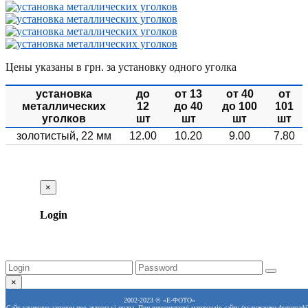
Цены указаны в грн. за установку одного уголка
установка
до
от 13
от 40
от
металлических
12
до 40
до 100
101
уголков
шт
шт
шт
шт
золотистый, 22 мм
12.00
10.20
9.00
7.80
×
Login
×
2002-2023 © «Е-ФОТО»
Сайт захищено законом про авторські права. При використанні материалів сайту (включаючи фотографії