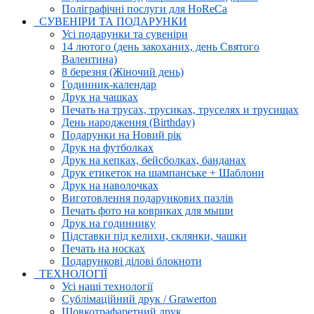
Поліграфічні послуги для HoReCa
СУВЕНІРИ ТА ПОДАРУНКИ
Усі подарунки та сувеніри
14 лютого (день закоханих, день Святого
Валентина)
8 березня (Жіночий день)
Годинник-календар
Друк на чашках
Печать на трусах, трусиках, труселях и трусищах
День народження (Birthday)
Подарунки на Новий рік
Друк на футболках
Друк на кепках, бейсболках, банданах
Друк етикеток на шампанське + Шаблони
Друк на наволочках
Виготовлення подарункових пазлів
Печать фото на ковриках для мыши
Друк на годиннику
Підставки під келихи, склянки, чашки
Печать на носках
Подарункові ділові блокноти
ТЕХНОЛОГІЇ
Усі наші технології
Сублімаційний друк / Grawerton
Шовкотрафаретний друк