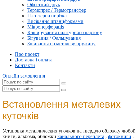
Офсетний друк
Термопрес / Термотрансфер
Плоттерна порізка
Висікання штанцформами
Мікроперфорація
Каширування палітурного картону
Бігування / Фальцування
Зшивання на металеву пружину
Про проект
Доставка і оплата
Контакти
Онлайн замовлення
Встановлення металевих
куточків
Установка металлических уголков на твердую обложку любой
книги, альбома, обложки
канального переплета
,
фотокниги
.