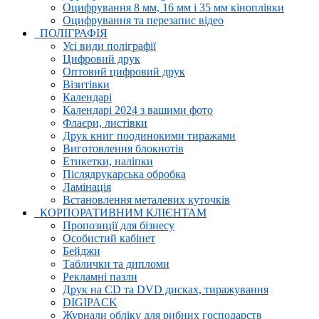
Оцифрування 8 мм, 16 мм і 35 мм кіноплівки
Оцифрування та перезапис відео
ПОЛІГРАФІЯ
Усі види поліграфії
Цифровий друк
Оптовий цифровий друк
Візитівки
Календарі
Календарі 2024 з вашими фото
Флаєри, листівки
Друк книг поодинокими тиражами
Виготовлення блокнотів
Етикетки, наліпки
Післядрукарська обробка
Ламінація
Встановлення металевих куточків
КОРПОРАТИВНИМ КЛІЄНТАМ
Пропозиції для бізнесу
Особистий кабінет
Бейджи
Таблички та дипломи
Рекламні пазли
Друк на CD та DVD дисках, тиражування
DIGIPACK
Журнали обліку для рибних господарств