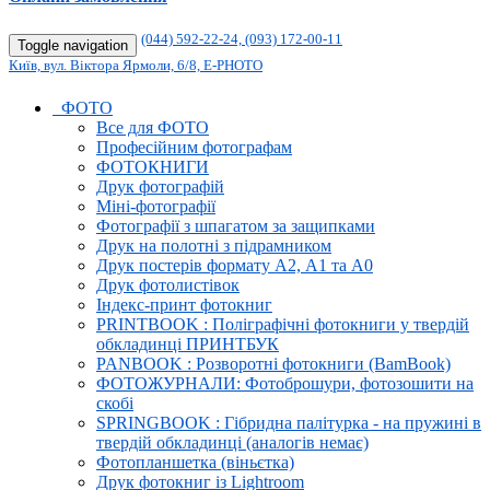
(044) 592-22-24, (093) 172-00-11
Toggle navigation
Київ, вул. Віктора Ярмоли, 6/8, E-PHOTO
ФОТО
Все для ФОТО
Професійним фотографам
ФОТОКНИГИ
Друк фотографій
Міні-фотографії
Фотографії з шпагатом за защипками
Друк на полотні з підрамником
Друк постерів формату А2, А1 та А0
Друк фотолистівок
Індекс-принт фотокниг
PRINTBOOK : Поліграфічні фотокниги у твердій
обкладинці ПРИНТБУК
PANBOOK : Розворотні фотокниги (BamBook)
ФОТОЖУРНАЛИ: Фотоброшури, фотозошити на
скобі
SPRINGBOOK : Гібридна палітурка - на пружині в
твердій обкладинці (аналогів немає)
Фотопланшетка (віньєтка)
Друк фотокниг із Lightroom