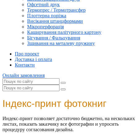
Офсетний друк
Термопрес / Термотрансфер
Плоттерна порізка
Висікання штанцформами
Мікроперфорація
Каширування палітурного картону
Бігування / Фальцування
Зшивання на металеву пружину
Про проект
Доставка і оплата
Контакти
Онлайн замовлення
Індекс-принт фотокниг
Индекс-принт позволяет достаточно бюджетно, на нескольких
листах, показать заказчику все фотографии и упросить
процедуру согласования дизайна.