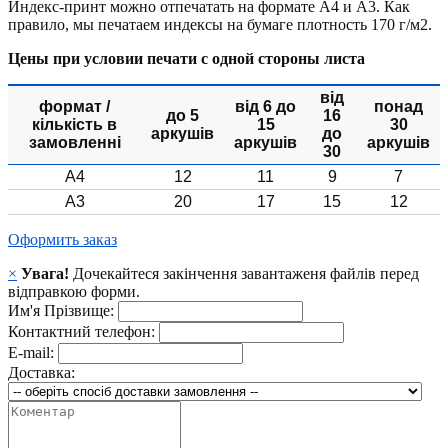
Индекс-принт можно отпечатать на формате А4 и А3. Как
правило, мы печатаем индексы на бумаге плотность 170 г/м2.
Цены при условии печати с одной стороны листа
від
формат /
від 6 до
понад
до 5
16
кількість в
15
30
аркушів
до
замовленні
аркушів
аркушів
30
А4
12
11
9
7
А3
20
17
15
12
Оформить заказ
×
Увага!
Дочекайтеся закінчення завантаженя файлів перед
відправкою форми.
Им'я Прізвище:
Контактний телефон:
E-mail:
Доставка: