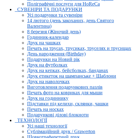
Поліграфічні послуги для HoReCa
СУВЕНІРИ ТА ПОДАРУНКИ
Усі подарунки та сувеніри
14 лютого (день закоханих, день Святого
Валентина)
8 березня (Жіночий день)
Годинник-календар
Друк на чашках
Печать на трусах, трусиках, труселях и трусищах
День народження (Birthday)
Подарунки на Новий рік
Друк на футболках
Друк на кепках, бейсболках, банданах
Друк етикеток на шампанське + Шаблони
Друк на наволочках
Виготовлення подарункових пазлів
Печать фото на ковриках для мыши
Друк на годиннику
Підставки під келихи, склянки, чашки
Печать на носках
Подарункові ділові блокноти
ТЕХНОЛОГІЇ
Усі наші технології
Сублімаційний друк / Grawerton
Шовкотрафаретний друк